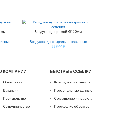
5мм
Воздуховод прямой Ø100мм
В
В КОРЗИНУ
В КОРЗ
вивные
Воздуховоды спирально-навивные
Воз
529,44
₽
О КОМПАНИИ
БЫСТРЫЕ ССЫЛКИ
О компании
Конфиденциальность
Вакансии
Персональные данные
Производство
Соглашение и правила
Сотрудничество
Портфолио объектов