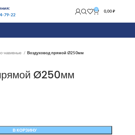
иния:
0
0,00
₽
84-79-22
но-навивные
Воздуховод прямой Ø250мм
прямой Ø250мм
В КОРЗИНУ