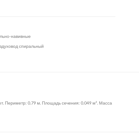
ально-навивные
здуховод спиральный
А
. Периметр: 0.79 м. Площадь сечения: 0.049 м². Масса