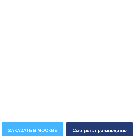
вентиляция
в Москве
Завод «ЛЗВС» — это промышленная вентиляция от
производителя в Москве. Мы производим и продаем
круглые и прямоугольные воздуховоды и фасонные
элементы из оцинкованной стали из оцинкованной стали
для систем вентиляции жилых и комерческих зданий, а
также производственных помещений.
ЗАКАЗАТЬ В МОСКВЕ
Смотреть производство