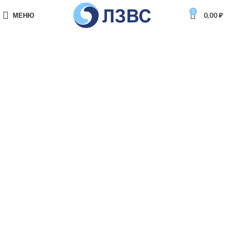
0
МЕНЮ
0,00
₽