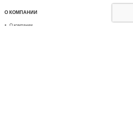
О КОМПАНИИ
О компании
Вакансии
Производство
Сотрудничество
Контакты
БЫСТРЫЕ ССЫЛКИ
Конфиденциальность
Персональные данные
Соглашение и правила
Портфолио объектов