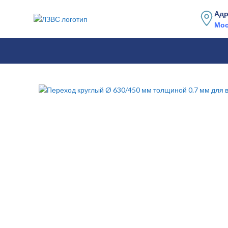
Адр
Мос