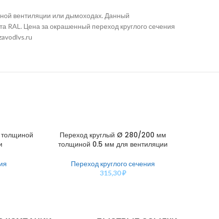
нной вентиляции или дымоходах. Данный
та RAL. Цена за окрашенный переход круглого сечения
avodlvs.ru
 толщиной
Переход круглый Ø 280/200 мм
Пе
В КОРЗИНУ
В КОРЗ
и
толщиной 0.5 мм для вентиляции
тол
ия
Переход круглого сечения
315,30
₽