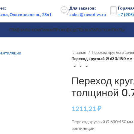
ес:
Для заказов:
Горячая
ква, Очаковское ш., 28с1
sales@zavodlvs.ru
+7 (905
ГЛАВНАЯ
О КОМПАНИИ
ПРОИЗВОДСТВО
КАТАЛОГ
КОНТАКТЫ
Главная
Переход круглого сеч
Переход круглый Ø 630/450 мм 
Переход кру
толщиной 0.
1211,21
₽
Переход круглый Ø 630/450 мм 
вентиляции