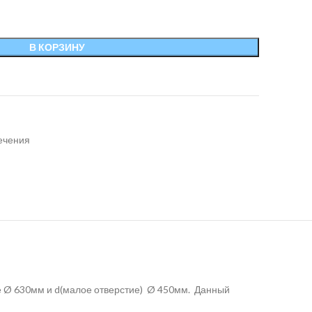
В КОРЗИНУ
ечения
е Ø 630мм и d(малое отверстие) Ø 450мм. Данный