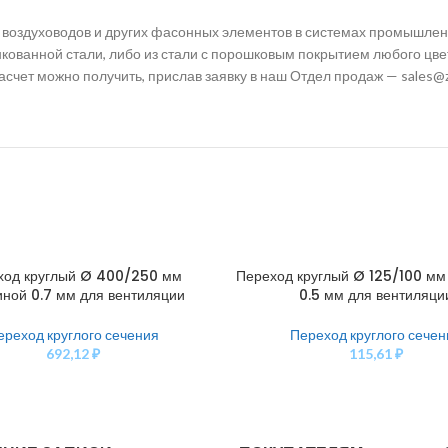
 воздуховодов и других фасонных элементов в системах промышле
кованной стали, либо из стали с порошковым покрытием любого цве
счет можно получить, прислав заявку в наш Отдел продаж — sales@z
ход круглый Ø 400/250 мм
Переход круглый Ø 125/100 мм
У
В КОРЗИНУ
ной 0.7 мм для вентиляции
0.5 мм для вентиляци
ереход круглого сечения
Переход круглого сечен
692,12
₽
115,61
₽