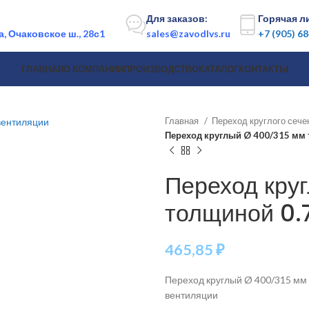
:
Для заказов:
Горячая л
, Очаковское ш., 28с1
sales@zavodlvs.ru
+7 (905) 6
ГЛАВНАЯ
О КОМПАНИИ
ПРОИЗВОДСТВО
КАТАЛОГ
КОНТАКТЫ
Главная
Переход круглого сеч
Переход круглый Ø 400/315 мм 
Переход кру
толщиной 0.
465,85
₽
Переход круглый Ø 400/315 мм 
вентиляции