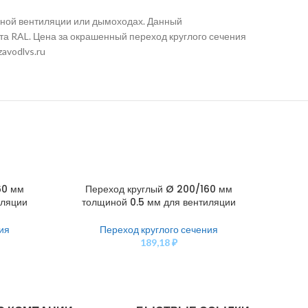
нной вентиляции или дымоходах. Данный
та RAL. Цена за окрашенный переход круглого сечения
avodlvs.ru
60 мм
Переход круглый Ø 200/160 мм
Пе
В КОРЗИНУ
В КОРЗ
иляции
толщиной 0.5 мм для вентиляции
тол
ия
Переход круглого сечения
189,18
₽