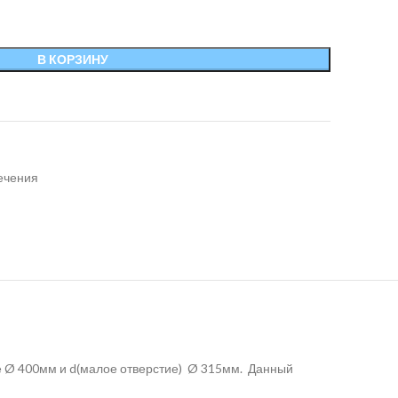
В КОРЗИНУ
ечения
е Ø 400мм и d(малое отверстие) Ø 315мм. Данный