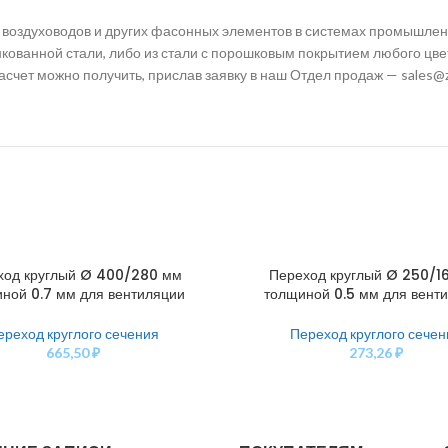
 воздуховодов и других фасонных элементов в системах промышле
кованной стали, либо из стали с порошковым покрытием любого цве
счет можно получить, прислав заявку в наш Отдел продаж — sales@z
ход круглый Ø 400/280 мм
Переход круглый Ø 250/1
У
В КОРЗИНУ
ной 0.7 мм для вентиляции
толщиной 0.5 мм для вент
ереход круглого сечения
Переход круглого сечен
665,50
₽
273,26
₽