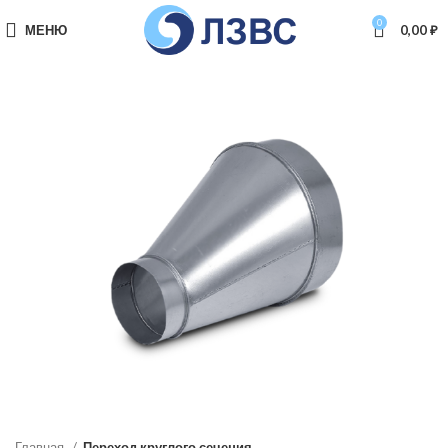
0
МЕНЮ
0,00
₽
Главная
Переход круглого сечения