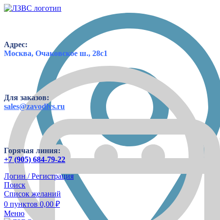
Адрес:
Москва, Очаковское ш., 28с1
Для заказов:
sales@zavodlvs.ru
Горячая линия:
+7 (905) 684-79-22
Логин / Регистрация
Поиск
Список желаний
0
пунктов
0,00
₽
Меню