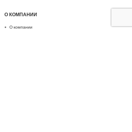
О КОМПАНИИ
О компании
Вакансии
Производство
Сотрудничество
Контакты
БЫСТРЫЕ ССЫЛКИ
Конфиденциальность
Персональные данные
Соглашение и правила
Портфолио объектов